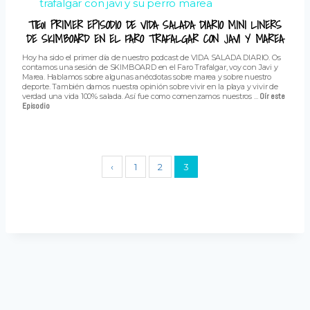
T1E01 PRIMER EPISODIO DE VIDA SALADA DIARIO MINI LINERS
DE SKIMBOARD EN EL FARO TRAFALGAR CON JAVI Y MAREA
Hoy ha sido el primer día de nuestro podcast de VIDA SALADA DIARIO. Os
contamos una sesión de SKIMBOARD en el Faro Trafalgar, voy con Javi y
Marea. Hablamos sobre algunas anécdotas sobre marea y sobre nuestro
deporte. También damos nuestra opinión sobre vivir en la playa y vivir de
verdad una vida 100% salada. Así fue como comenzamos nuestros ...
Oír este
Episodio
‹
1
2
3