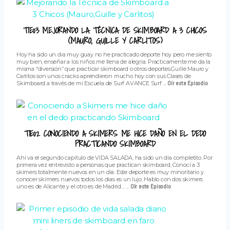
T1E03 MEJORANDO LA TÉCNICA DE SKIMBOARD A 3 CHICOS
(MAURO, GUILLE Y CARLITOS)
Hoy ha sido un dia muy guay no he practicado deporte hoy pero me siento
muy bien, enseñar a los niños me llena de alegria. Practicamente me da la
misma “diversión” que practicar skimboard o otros deportes.Guille Mauro y
Carlitos son unos cracks aprendieron mucho hoy con sus Clases de
Skimboard a través de mi Escuela de Surf AVANCE Surf ...
Oír este Episodio
T1E02 CONOCIENDO A SKIMERS ME HICE DAÑO EN EL DEDO
PRACTICANDO SKIMBOARD
Ahí va el segundo capitulo de VIDA SALADA, ha sido un día completito. Por
primera vez entrevisto a personas que practican skimboard, Conocí a 3
skimers totalmente nuevos en un dia. Este deporte es muy minoritario y
conocer skimers nuevos todos los dias es un lujo. Hablo con dos skimers
uno es de Alicante y el otro es de Madrid… ...
Oír este Episodio