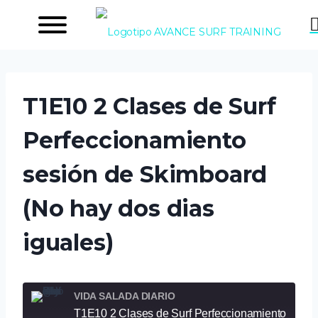
Saltar
al
contenido
T1E10 2 Clases de Surf
Perfeccionamiento
sesión de Skimboard
(No hay dos dias
iguales)
VIDA SALADA DIARIO
T1E10 2 Clases de Surf Perfeccionamiento sesión de Skimboard (No hay