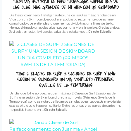
T1E09 DÍA HISTORICO EN FARO TRAFALGAR SURFEO UNA DE
LAS OLAS MÁS GRANDES DE MI VIDA CON UN SKIMBOARD
Día historico en Faro Trafalgar surfeo una de las Olas más grandes de mi
Vida con un Skimboard, escucha el podcast directamente que es muy
complicado que entiendas lo que hemos vivido tras una linea de texto.
Hemos skimado unas olas gigantes con una vibra increible. Gracias chicos,
Javi sola , ernesto , javi garcia , salva , isra estabamos ...
Oír este Episodio
T1E08 2 CLASES DE SURF 2 SESIONES DE SURF Y UNA
SESIÓN DE SKIMBOARD UN DIA COMPLETO (PRIMEROS
SWELLS DE LA TEMPORADA)
Un dia que lo he aprovechado al máximo, 2 Clases de Surf 2 sesiones de
Surf y una sesión de Skimboard un dia completo (Primeros Swells de la
Temporada) como se nota que llevamos sin olas potentes desde mayo jajajaj
este capitulo os lo hago en solitario. Entre las prisas y las ganas de surfear no
he podido hacerlo en ...
Oír este Episodio