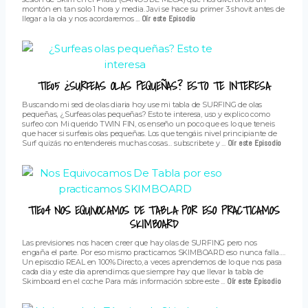
montón en tan solo 1 hora y media. Javi se hace su primer 3 shovit antes de
llegar a la ola y nos acordaremos ...
Oír este Episodio
T1E05 ¿SURFEAS OLAS PEQUEÑAS? ESTO TE INTERESA
Buscando mi sed de olas diaria hoy use mi tabla de SURFING de olas
pequeñas, ¿Surfeas olas pequeñas? Esto te interesa, uso y explico como
surfeo con Mi querido TWIN FIN, os enseño un poco que es lo que teneis
que hacer si surfeais olas pequeñas. Los que tengáis nivel principiante de
Surf quizás no entendereis muchas cosas… subscribete y ...
Oír este Episodio
T1E04 NOS EQUIVOCAMOS DE TABLA POR ESO PRACTICAMOS
SKIMBOARD
Las previsiones nos hacen creer que hay olas de SURFING pero nos
engaña el parte. Por eso mismo practicamos SKIMBOARD eso nunca falla….
Un episodio REAL en 100% Directo, a veces aprendemos de lo que nos pasa
cada dia y este dia aprendimos que siempre hay que llevar la tabla de
Skimboard en el coche Para más información sobre este ...
Oír este Episodio