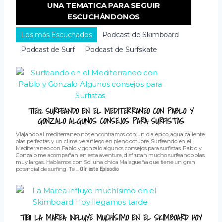
UNA TEMATICA PARA SEGUIR
ESCUCHÁNDONOS
Los más Escuchados
Podcast de Skimboard
Podcast de Surf
Podcast de Surfskate
T1E12 SURFEANDO EN EL MEDITERRANEO CON PABLO Y
GONZALO ALGUNOS CONSEJOS PARA SURFISTAS
Viajando al mediterraneo nos encontramos con un dia epico, agua caliente
olas perfectas y un clima veraniego en pleno octubre. Surfeando en el
Mediterraneo con Pablo y gonzalo algunos consejos para surfistas. Pablo y
Gonzalo me acompañan en esta aventura, disfrutan mucho surfeando olas
muy largas. Hablamos con Sol una chica Malagueña que tiene un gran
potencial de surfing. Te ...
Oír este Episodio
T1E11 LA MAREA INFLUYE MUCHÍSIMO EN EL SKIMBOARD HOY