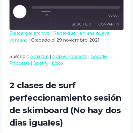
R
1x
00:00
/
e
SUSCRIBIR
COMPARTIR
p
Descargar archivo
|
Reproducir en una nueva
r
ventana
|
Grabado el 29 noviembre, 2021
COMPART
o
Amazon
Apple Podcasts
IR
d
Google Podcasts
Spotify
ENLACE
Suscribir:
Amazon
|
Apple Podcasts
|
Google
u
iVoox
Podcasts
|
Spotify
|
iVoox
INCRUSTA
c
R
FEED RSS
i
2 clases de surf
r
e
perfeccionamiento sesión
p
de skimboard (No hay dos
i
s
dias iguales)
o