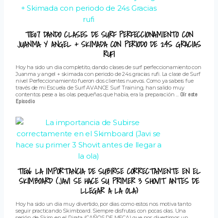
T1E07 DANDO CLASES DE SURF PERFECCIONAMIENTO CON
JUANMA Y ANGEL + SKIMADA CON PERIODO DE 24S GRACIAS
RUFI
Hoy ha sido un dia completito, dando clases de surf perfeccionamiento con
Juanma y angel + skimada con periodo de 24s gracias rufi. La clase de Surf
nivel Perfeccionamiento fueron dos clientes nuevos. Como ya sabeis fue
través de mi Escuela de Surf AVANCE Surf Training, han salido muy
contentos pese a las olas pequeñas que habia, era la preparación ...
Oír este
Episodio
T1E06 LA IMPORTANCIA DE SUBIRSE CORRECTAMENTE EN EL
SKIMBOARD (JAVI SE HACE SU PRIMER 3 SHOVIT ANTES DE
LLEGAR A LA OLA)
Hoy ha sido un dia muy divertido, por dias como estos nos motiva tanto
seguir practicando Skimboard. Siempre disfrutas con pocas olas. Una
sesión de Skim en el Pirata (CAÑOS DE MECA) que nos divertimos un