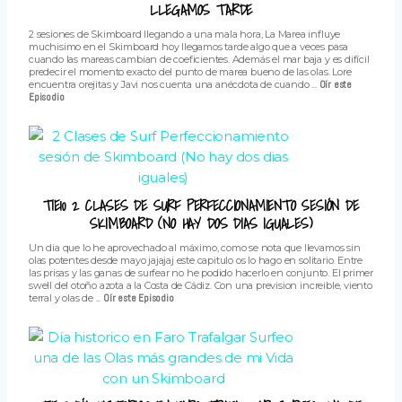
LLEGAMOS TARDE
2 sesiones de Skimboard llegando a una mala hora, La Marea influye
muchisimo en el Skimboard hoy llegamos tarde algo que a veces pasa
cuando las mareas cambian de coeficientes. Además el mar baja y es difícil
predecir el momento exacto del punto de marea bueno de las olas. Lore
encuentra orejitas y Javi nos cuenta una anécdota de cuando ...
Oír este
Episodio
T1E10 2 CLASES DE SURF PERFECCIONAMIENTO SESIÓN DE
SKIMBOARD (NO HAY DOS DIAS IGUALES)
Un dia que lo he aprovechado al máximo, como se nota que llevamos sin
olas potentes desde mayo jajajaj este capitulo os lo hago en solitario. Entre
las prisas y las ganas de surfear no he podido hacerlo en conjunto. El primer
swell del otoño azota a la Costa de Cádiz. Con una prevision increible, viento
terral y olas de ...
Oír este Episodio