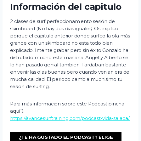
d
Información del capitulo
i
o
2 clases de surf perfeccionamiento sesión de
skimboard (No hay dos dias iguales) Os explico
porque el capitulo anterior donde surfeo la ola más
grande con un skimboard no esta todo bien
explicado. Intente grabar pero sin éxito.Gonzalo ha
disfrutado mucho esta mañana, Angel y Alberto se
lo han pasado genial tambien. Tardaban bastante
en venir las olas buenas pero cuando venian era de
mucha calidad. El periodo cambia muchisimo tu
sesión de surfing.
Para más información sobre este Podcast pincha
aquí ⤵️
https://avancesurftraining.com/podcast-vida-salada/
¿TE HA GUSTADO EL PODCAST? ELIGE