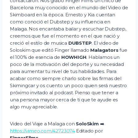
contactaron. Nos grabo Finger Films un chico de
Barcelona muy conocido en el mundo del Video de
Skimboard en la época. Ernesto y Kia cuentan
como conoció el Dubstep y su influencia en
Malaga. Nos encantaba bailar y escuchar Dubstep,
creemos que fue el momento en el que nació y
creció el estilo de musica
DUBSTEP
. El video de
Soloskim que editó Finger llamado
Malagators
fue
el 100% de esencia de
HOWHIGH
. Hablamos un
poco de la motivación del deporte y su necesidad
para aumentar tu nivel de tus habilidades. Para
acabar como siempre charlo sobre las firmas del
Skimingcar y os cuento un poco quien será nuestro
próximo invitado al podcast. Pienso que tener a
una persona mayor cerca de ti que te ayude es
algo muy apreciable.
Video del Viaje a Malaga con
SoloSkim
➡️
https://vimeo.com/42723074
Editado por
FingerFilms