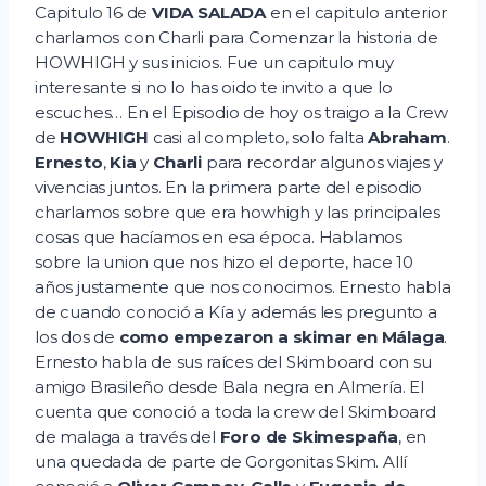
d
Capitulo 16 de
VIDA SALADA
en el capitulo anterior
i
charlamos con Charli para Comenzar la historia de
HOWHIGH y sus inicios. Fue un capitulo muy
o
interesante si no lo has oido te invito a que lo
escuches… En el Episodio de hoy os traigo a la Crew
de
HOWHIGH
casi al completo, solo falta
Abraham
.
Ernesto
,
Kia
y
Charli
para recordar algunos viajes y
vivencias juntos. En la primera parte del episodio
charlamos sobre que era howhigh y las principales
cosas que hacíamos en esa época. Hablamos
sobre la union que nos hizo el deporte, hace 10
años justamente que nos conocimos. Ernesto habla
de cuando conoció a Kía y además les pregunto a
los dos de
como empezaron a skimar en Málaga
.
Ernesto habla de sus raíces del Skimboard con su
amigo Brasileño desde Bala negra en Almería. El
cuenta que conoció a toda la crew del Skimboard
de malaga a través del
Foro de Skimespaña
, en
una quedada de parte de Gorgonitas Skim. Allí