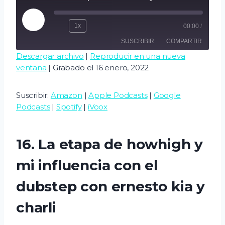
R
1x
00:00
/
e
SUSCRIBIR
COMPARTIR
p
Descargar archivo
|
Reproducir en una nueva
r
ventana
|
Grabado el 16 enero, 2022
COMPART
o
Amazon
Apple Podcasts
IR
d
Google Podcasts
Spotify
ENLACE
Suscribir:
Amazon
|
Apple Podcasts
|
Google
u
iVoox
Podcasts
|
Spotify
|
iVoox
INCRUSTA
c
R
FEED RSS
i
16. La etapa de howhigh y
r
e
mi influencia con el
p
dubstep con ernesto kia y
i
s
charli
o