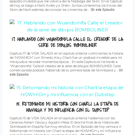
episodio increible que me volvió a dar la Nostalgia del Skim. En el Capitulo
de hoy os traigo a Marti Aviles y a Shein. Juntos contaremos los Inicios del
Skim de Marti además de conocer los cimientos de ...
Oír este Episodio
17. HABLANDO CON WUANDOMFLA CALLE EL CREADOR DE LA
SERIE DE DIBUJOS BOMBOLINER
Capitulo 17 de VIDA SALADA en el capitulo anterior culminamos la historia
de “HOWHIGH” con Ernesto, Kia y Charli fue un podcast increible para mí
me ayudo a recordar momentos épicos… En este Capitulo os he traido a
“Wuandomfla” Calle el creador de la serie de dibujos BOMBOLINER. Calle
comienza este podcast hablando de su primera tabla de Skimboard y ...
Oír
este Episodio
15. RETOMANDO MI HISTORIA CON CHARLI LA ETAPA DE
HOWHIGH Y MI INFLUENCIA CON EL DUBSTEP
Capitulo 15 de VIDA SALADA en el capitulo anterior hablamos con los
Canarios Adrian Clavijo y Agustin Mesa. El broche final de la Historia del
Skimboard en España fue muy emotivo. En el Episodio de hoy vamos a ir
Retomando mi historia con Charli la etapa de HOWHIGH y mi influencia