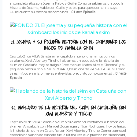
al completo ellos son Josema Pablo y Guille. Como ya sabíamos un poco la
historia de Josema, hablo con Guille y pablo para que cuenten la suya.
Guille cuenta su historia de como nos ...
Oír este Episodio
21. JOSEMA Y SU PEQUEÑA HISTORIA CON EL SKIMBOARD LOS
INICIOS DE KANALLA SKIM
Capitulo 21 de VIDA Salada en el capitulo anterior charlamos con los
catalanes Xavi, Alberto y Tincho hablamos un poco sobre la historia del
skim en Cataluña. Hoy os traigo a Jose Manuel Mateo Alias el ”Josema” y su
pequeña historia con el SKIMBOARD, los inicios de KANALLA SKIM. Como
ya es mítico en mis primeras entrevistas pregunto como comenzó ...
Oír este
Episodio
20. HABLANDO DE LA HISTORIA DEL SKIM EN CATALUÑA CON
XAVI ALBERTO Y TINCHO
Capitulo 20 de VIDA Salada en el capitulo anterior contamos la historia del
skim en Andalucía con Manuel Bocanegra y Noel Rodriguez. Hoy os traigo
la historia del skim en Cataluña con Xavi Alberto y Tincho. Comenzamos el
episodio hablando de cuando fue la última vez que practicaron skimboard,