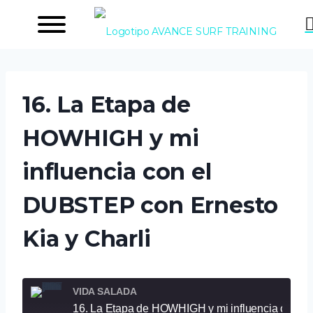
Saltar
al
contenido
16. La Etapa de
HOWHIGH y mi
influencia con el
DUBSTEP con Ernesto
Kia y Charli
VIDA SALADA
16. La Etapa de HOWHIGH y mi influencia con el DUBSTEP con Ernesto Kia y Charli