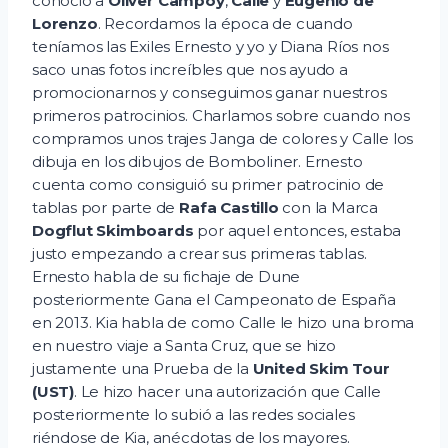
conoció a
Oliver Campoy
,
Calle
y
Eugenio de
Lorenzo
. Recordamos la época de cuando
teníamos las Exiles Ernesto y yo y Diana Ríos nos
saco unas fotos increíbles que nos ayudo a
promocionarnos y conseguimos ganar nuestros
primeros patrocinios. Charlamos sobre cuando nos
compramos unos trajes Janga de colores y Calle los
dibuja en los dibujos de Bomboliner. Ernesto
cuenta como consiguió su primer patrocinio de
tablas por parte de
Rafa Castillo
con la Marca
Dogflut Skimboards
por aquel entonces, estaba
justo empezando a crear sus primeras tablas.
Ernesto habla de su fichaje de Dune
posteriormente Gana el Campeonato de España
en 2013. Kia habla de como Calle le hizo una broma
en nuestro viaje a Santa Cruz, que se hizo
justamente una Prueba de la
United Skim Tour
(UST)
. Le hizo hacer una autorización que Calle
posteriormente lo subió a las redes sociales
riéndose de Kia, anécdotas de los mayores.