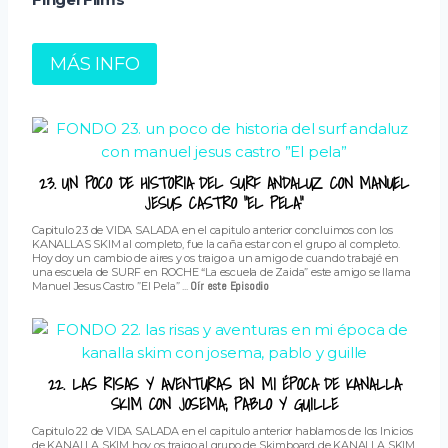
MÁS INFO
23. UN POCO DE HISTORIA DEL SURF ANDALUZ CON MANUEL
JESUS CASTRO “EL PELA”
Capitulo 23 de VIDA SALADA en el capitulo anterior concluimos con los
KANALLAS SKIM al completo, fue la caña estar con el grupo al completo.
Hoy doy un cambio de aires y os traigo a un amigo de cuando trabajé en
una escuela de SURF en ROCHE “La escuela de Zaida” este amigo se llama
Manuel Jesus Castro ”El Pela” ...
Oír este Episodio
22. LAS RISAS Y AVENTURAS EN MI ÉPOCA DE KANALLA
SKIM CON JOSEMA, PABLO Y GUILLE
Capitulo 22 de VIDA SALADA en el capitulo anterior hablamos de los Inicios
de KANALLA SKIM hoy os traigo al grupo de Skimboard de KANALLA SKIM