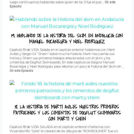
luego continuamos hablando sobre quien de los 3 fue el que ...
Oír este
Episodio
19. HABLANDO DE LA HISTORIA DEL SKIM EN ANDALUCIA CON
MANUEL BOCANEGRA Y NOEL RODRIGUEZ
Capitulo 19 de VIDA Salada en el capitulo anterior hablamos con Marti
Aviles y Sergio Gil ”Shein” sobre mucha historia, Marti nos cuenta sus
inicios y Shein sus primeros trabajos relacionados con el skim y los
cimientos de Dogflut Skimboards. En este capitulo os traigo a Manuel
Bocanegra y Noel Rodriguez para retomar un poco la historia del Skim en ...
Oír este Episodio
18. LA HISTORIA DE MARTI AVILES NUESTROS PRIMEROS
PATROCINIOS Y LOS CIMIENTOS DE DOGFLUT SKIMBOARDS
CON MARTI Y SHEIN
Capitulo 18 de VIDA SALADA en el capitulo anterior charlamos con
Wuandomflo ”Calle” el creador de los dibujos de ”BOMBOLINER” fue un