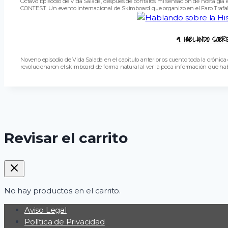
Octavo Episodio de Vida Salada, despues de contaros mi sensación de nostalgia
CONTEST. Un evento internacional de Skimboard que organizo en el Faro Trafalgar 
9. HABLANDO SOBR
Noveno episodio de Vida Salada en el capitulo anterior os cuento toda la crón
revolucionaron el skimboard de forma natural al ver la poca información que h
Revisar el carrito
No hay productos en el carrito.
Aviso Legal
Política de Privacidad