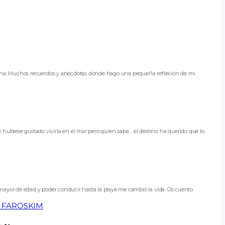
arina. Muchos recuerdos y anécdotas donde hago una pequeña reflexión de mi
biese gustado vivirla en el mar pero quien sabe… el destino ha querido que lo
mayor de edad y poder conducir hasta la playa me cambió la vida. Os cuento