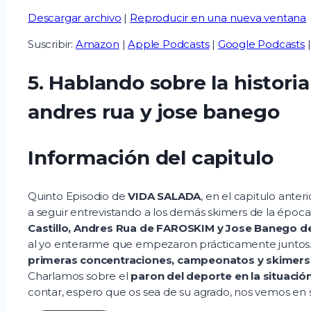
Descargar archivo
|
Reproducir en una nueva ventana
Suscribir:
Amazon
|
Apple Podcasts
|
Google Podcasts
5. Hablando sobre la histori
andres rua y jose banego
Información del capitulo
Quinto Episodio de
VIDA SALADA
, en el capitulo ante
a seguir entrevistando a los demás skimers de la époc
Castillo, Andres Rua de FAROSKIM y Jose Banego de
al yo enterarme que empezaron prácticamente junto
primeras concentraciones, campeonatos y skimers
Charlamos sobre el
paron del deporte en la situació
contar, espero que os sea de su agrado, nos vemos en s