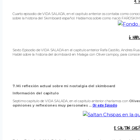
4. 
Cuarto episodio de VIDA SALADA, en el capitulo anterior os contaba como conocí
sobre la historia del Skimboard español. Hablamos sobre como nació FAROSKIM y 
6. HA
Sexto Episodio de VIDA SALADA en el capitulo anterior Rafa Castillo, Andres Rua
Hablé sobre la historia del skimboard en Malaga con Oliver campoy, para conocer 
7. Mi reflexión actual sobre mi nostalgia del skimboard
Información del capitulo
Septimo capitulo de VIDA SALADA, en el capitulo anterior charlamos con
Olive
opiniones y reflexiones muy personales ...
Oír este Episodio
8. SALTAN CHI