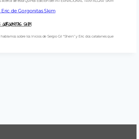
esantes acerca de esta Quinta Edición del INTERNACIONAL TRAFALGAR SKIM
E GORGONITAS SKIM
lamos sobre los Inicios de Sergio Gil “Shein” y Eric dos catalanes que