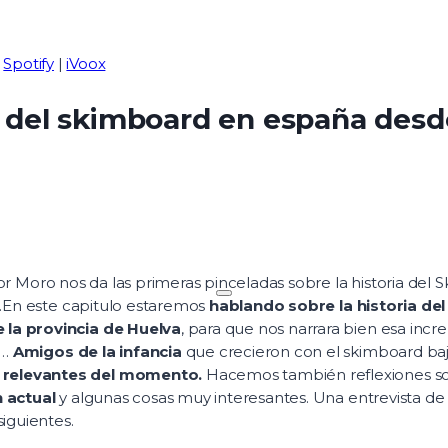
|
Spotify
|
iVoox
a del skimboard en españa desde
rior Moro nos da las primeras pinceladas sobre la historia 
Reproducir
a.En este capitulo estaremos
hablando sobre la historia de
episodio
 la provincia de Huelva
, para que nos narrara bien esa increí
s…
Amigos de la infancia
que crecieron con el skimboard baj
 relevantes del momento.
Hacemos también reflexiones so
n actual
y algunas cosas muy interesantes. Una entrevista d
iguientes.