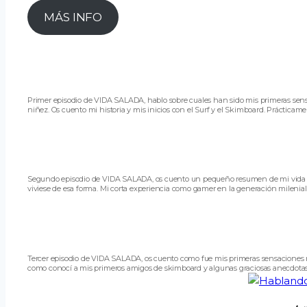
MÁS INFO
Primer episodio de VIDA SALADA, hablo sobre cuales han sido mis primeras sen
niñez. Os cuento mi historia y mis inicios con el Surf y el Skimboard. Prácticamen
Segundo episodio de VIDA SALADA, os cuento un pequeño resumen de mi vida de 
viviese de esa forma. Mi corta experiencia como gamer en la generación milenial c
Tercer episodio de VIDA SALADA, os cuento como fue mis primeras sensaciones r
como conocí a mis primeros amigos de skimboard y algunas graciosas anecdotas. 