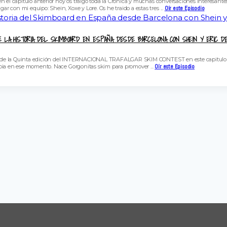
 en el capitulo anterior hoy os traigo toda la Cronica y muchas conversaciones inter
con mi equipo: Shein, Xoxe y Lore. Os he traido a estas tres ...
Oír este Episodio
E LA HISTORIA DEL SKIMBOARD EN ESPAÑA DESDE BARCELONA CON SHEIN Y ERIC D
ica de la Quinta edición del INTERNACIONAL TRAFALGAR SKIM CONTEST en este capitulo hab
abia en ese momento. Nace Gorgonitas skim para promover ...
Oír este Episodio