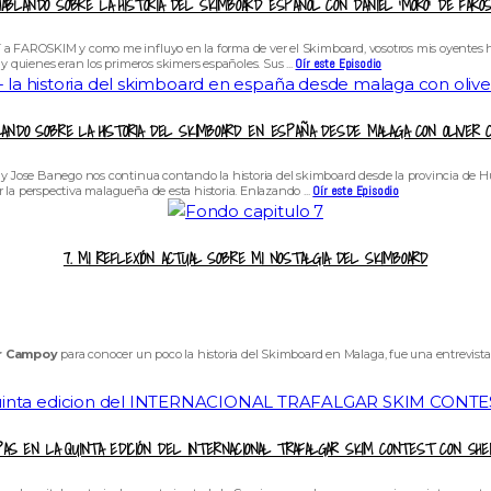
HABLANDO SOBRE LA HISTORIA DEL SKIMBOARD ESPAÑOL CON DANIEL ‘MORO’ DE FARO
 a FAROSKIM y como me influyo en la forma de ver el Skimboard, vosotros mis oyentes h
quienes eran los primeros skimers españoles. Sus ...
Oír este Episodio
BLANDO SOBRE LA HISTORIA DEL SKIMBOARD EN ESPAÑA DESDE MALAGA CON OLIVER 
 y Jose Banego nos continua contando la historia del skimboard desde la provincia de Hu
la perspectiva malagueña de esta historia. Enlazando ...
Oír este Episodio
7. MI REFLEXIÓN ACTUAL SOBRE MI NOSTALGIA DEL SKIMBOARD
r Campoy
para conocer un poco la historia del Skimboard en Malaga, fue una entrevist
SPAS EN LA QUINTA EDICIÓN DEL INTERNACIONAL TRAFALGAR SKIM CONTEST CON SHEI