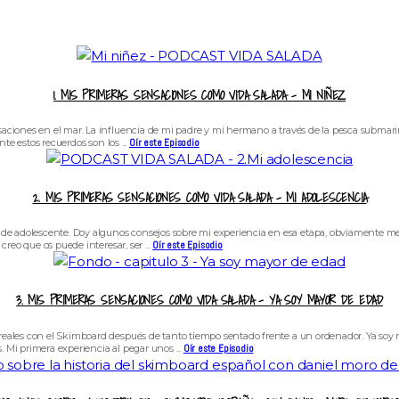
1. MIS PRIMERAS SENSACIONES COMO VIDA SALADA – MI NIÑEZ
saciones en el mar. La influencia de mi padre y mi hermano a través de la pesca subm
te estos recuerdos son los ...
Oír este Episodio
2. MIS PRIMERAS SENSACIONES COMO VIDA SALADA – MI ADOLESCENCIA
adolescente. Doy algunos consejos sobre mi experiencia en esa etapa, obviamente me hu
reo que os puede interesar, ser ...
Oír este Episodio
3. MIS PRIMERAS SENSACIONES COMO VIDA SALADA – YA SOY MAYOR DE EDAD
eales con el Skimboard después de tanto tiempo sentado frente a un ordenador. Ya soy 
Mi primera experiencia al pegar unos ...
Oír este Episodio