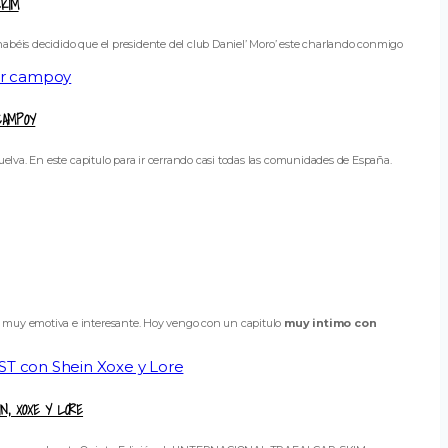
SKIM
abéis decidido que el presidente del club Daniel’ Moro’ este charlando conmigo
CAMPOY
elva. En este capitulo para ir cerrando casi todas las comunidades de España.
a muy emotiva e interesante. Hoy vengo con un capitulo
muy intimo con
N, XOXE Y LORE