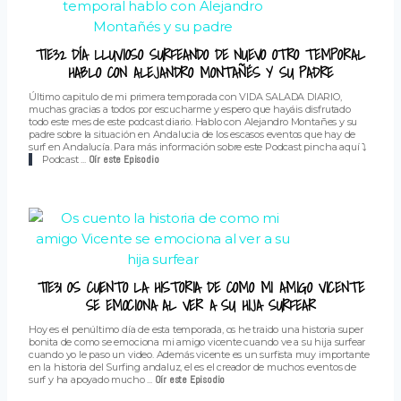
T1E32 DÍA LLUVIOSO SURFEANDO DE NUEVO OTRO TEMPORAL
HABLO CON ALEJANDRO MONTAÑÉS Y SU PADRE
Último capitulo de mi primera temporada con VIDA SALADA DIARIO,
muchas gracias a todos por escucharme y espero que hayáis disfrutado
todo este mes de este podcast diario. Hablo con Alejandro Montañes y su
padre sobre la situación en Andalucia de los escasos eventos que hay de
surf en Andalucía. Para más información sobre este Podcast pincha aquí ⤵️
Podcast ...
Oír este Episodio
T1E31 OS CUENTO LA HISTORIA DE COMO MI AMIGO VICENTE
SE EMOCIONA AL VER A SU HIJA SURFEAR
Hoy es el penúltimo día de esta temporada, os he traido una historia super
bonita de como se emociona mi amigo vicente cuando ve a su hija surfear
cuando yo le paso un video. Además vicente es un surfista muy importante
en la historia del Surfing andaluz, el es el creador de muchos eventos de
surf y ha apoyado mucho ...
Oír este Episodio