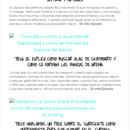
El capitulo iba perfecto, estaba feliz haciendo lo que me gusta mi pasión y
mi trabajo. Hasta que Antena 3 noticias no hizo las cosas bien y me amargo
el dia. Muchos años cultivando este deporte, promoviendolo y luchando
para conseguir difundirlo. Y parece que todo sigue igual, el skimboard no
solo es un trozo madera que se pueden hacer ...
Oír este Episodio
T1E26 OS EXPLICO COMO BUSCAR OLAS DE SKIMBOARD Y
COMO SE FORMAN LOS BANCOS DE ARENA
Un dia que no nos cuadra bien la marea en nuestro spot magico de
skimboard y salimos en busca de olas. Damos las claves para buscar olas en
cualquier parte del mundo. Solo necesitas saber cuando hay viento onshore
y offshore y aplicar estos consejos. Javi también habla sobre el mediterraneo
y sus bancos de arena. Alfinal encontramos una olita ...
Oír este Episodio
T1E25 HABLAMOS UN POCO SOBRE EL SURFSKATE COMO
HERRAMIENTA PARA EVOLUCIONAR EN EL SURFING