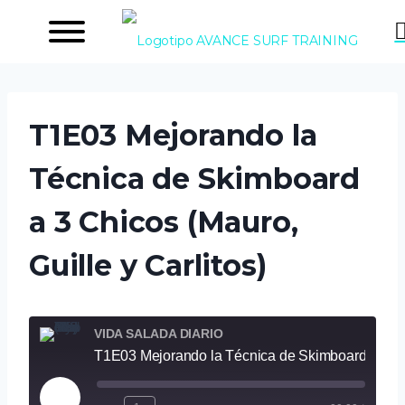
Saltar
al
contenido
T1E03 Mejorando la
Técnica de Skimboard
a 3 Chicos (Mauro,
Guille y Carlitos)
VIDA SALADA DIARIO
T1E03 Mejorando la Técnica de Skimboard a 3 Chicos (Mauro, Guille
R