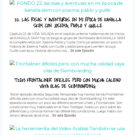
22. LAS RISAS Y AVENTURAS EN MI ÉPOCA DE KANALLA
SKIM CON JOSEMA, PABLO Y GUILLE
Capitulo 22 de VIDA SALADA en el capitulo anterior hablamos de los Inicios
de KANALLA SKIM hoy os traigo al grupo de Skimboard de KANALLA SKIM
al completo ellos son Josema Pablo y Guille. Como ya sabíamos un poco la
historia de Josema, hablo con Guille y pablo para que cuenten la suya.
Guille cuenta su historia de como nos ...
Oír este Episodio
T2E03 FRONTALINER DIFICILES PERO CON MUCHA CALIDAD
VAYA OLAS DE SKIMBOARDING
Tercer episodio de esta Segunda Temporada hoy hemos tenido Frontaliner
dificiles pero con mucha calidad vaya olas de Skimboarding. En este
episodio os explico un poco las diferencias entre Liners y Frontaliners. Son
condiciones muy habituales en el Faro Trafalgar, hablo un poco sobre las
diferencias y como se forman las diferentes condiciones. Luego hablo con
Janovi después de skimar ...
Oír este Episodio