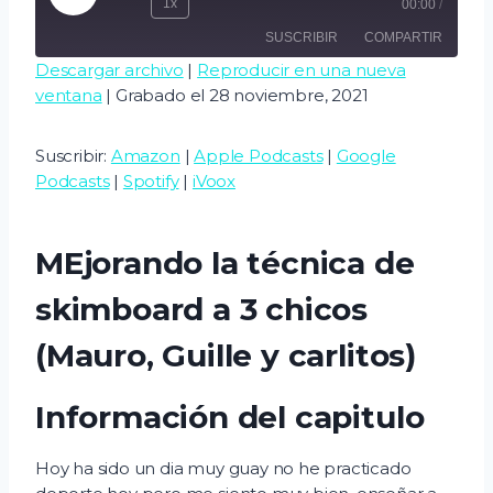
1x
00:00
/
e
SUSCRIBIR
COMPARTIR
p
Descargar archivo
|
Reproducir en una nueva
r
ventana
|
Grabado el 28 noviembre, 2021
COMPART
o
Amazon
Apple Podcasts
IR
d
Google Podcasts
Spotify
ENLACE
Suscribir:
Amazon
|
Apple Podcasts
|
Google
u
iVoox
Podcasts
|
Spotify
|
iVoox
INCRUSTA
c
R
FEED RSS
i
MEjorando la técnica de
r
e
skimboard a 3 chicos
p
(Mauro, Guille y carlitos)
i
s
Información del capitulo
o
d
Hoy ha sido un dia muy guay no he practicado
i