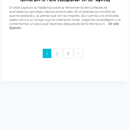
En este capitulo os hablamos sobre la herramienta del surfskate, te
aconsejamos que elijas marcas reconocidas. En el podcast os nombro las
que he probado y yo pienso que son las mejores. Javi cuenta una anécdota
sobre como a un amigo suyo le intentaron timar. Llegamos al skatepark y os
comentamos un poco que hacemos despues de tanto tiempo sin ...
Oír este
Episodio
1
2
3
›
Aviso Legal
Política de Privacidad