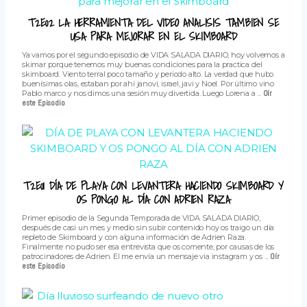
T2E02 LA HERRAMIENTA DEL VIDEO ANALISIS TAMBIEN SE
USA PARA MEJORAR EN EL SKIMBOARD
Ya vamos por el segundo episodio de VIDA SALADA DIARIO, hoy volvemos a
skimar porque tenemos muy buenas condiciones para la practica del
skimboard. Viento terral poco tamaño y periodo alto. La verdad que hubo
buenísimas olas, estaban por ahí janovi, israel, javi y Noel. Por último vino
Pablo marco y nos dimos una sesión muy divertida. Luego Lorena a ...
Oír
este Episodio
T2E01 DÍA DE PLAYA CON LEVANTERA HACIENDO SKIMBOARD Y
OS PONGO AL DÍA CON ADRIEN RAZA
Primer episodio de la Segunda Temporada de VIDA SALADA DIARIO,
después de casi un mes y medio sin subir contenido hoy os traigo un día
repleto de Skimboard y con alguna información de Adrien Raza.
Finalmente no pudo ser esa entrevista que os comente, por causas de los
patrocinadores de Adrien. El me envía un mensaje via instagram y os ...
Oír
este Episodio