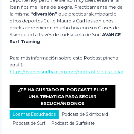
deporte hoy pero me siento muy bien, enseñar a
o
los niños me llena de alegria. Practicamente me da
la misma
“diversión”
que practicar skimboard o
otros deportes.Guille Mauro y Carlitos son unos
cracks aprendieron mucho hoy con sus Clases de
Skimboard a través de mi Escuela de Surf
AVANCE
Surf Training
.
Para más información sobre este Podcast pincha
aquí ⤵️
https://avancesurftraining.com/podcast-vida-salada/
¿TE HA GUSTADO EL PODCAST? ELIGE
UNA TEMATICA PARA SEGUIR
ESCUCHÁNDONOS
Los más Escuchados
Podcast de Skimboard
Podcast de Surf
Podcast de Surfskate