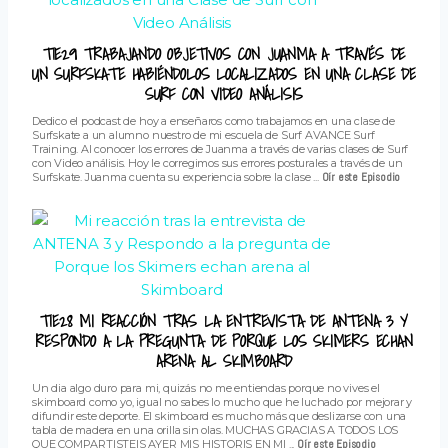
T1E29 TRABAJANDO OBJETIVOS CON JUANMA A TRAVÉS DE
UN SURFSKATE HABIÉNDOLOS LOCALIZADOS EN UNA CLASE DE
SURF CON VIDEO ANÁLISIS
Dedico el podcast de hoy a enseñaros como trabajamos en una clase de
Surfskate a un alumno nuestro de mi escuela de Surf AVANCE Surf
Training. Al conocer los errores de Juanma a través de varias clases de Surf
con Video análisis. Hoy le corregimos sus errores posturales a través de un
Surfskate. Juanma cuenta su experiencia sobre la clase ...
Oír este Episodio
T1E28 MI REACCIÓN TRAS LA ENTREVISTA DE ANTENA 3 Y
RESPONDO A LA PREGUNTA DE PORQUE LOS SKIMERS ECHAN
ARENA AL SKIMBOARD
Un dia algo duro para mi, quizás no me entiendas porque no vives el
skimboard como yo, igual no sabes lo mucho que he luchado por mejorar y
difundir este deporte. El skimboard es mucho más que deslizarse con una
tabla de madera en una orilla sin olas. MUCHAS GRACIAS A TODOS LOS
QUE COMPARTISTEIS AYER MIS HISTORIS EN MI ...
Oír este Episodio