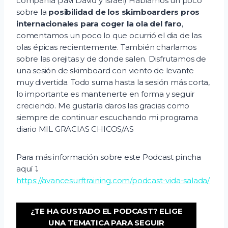
compañía (Javi David y Israel) Hablamos un poco
o
sobre la
posibilidad de los skimboarders pros
internacionales para coger la ola del faro
,
comentamos un poco lo que ocurrió el dia de las
olas épicas recientemente. También charlamos
sobre las orejitas y de donde salen. Disfrutamos de
una sesión de skimboard con viento de levante
muy divertida. Todo suma hasta la sesión más corta,
lo importante es mantenerte en forma y seguir
creciendo. Me gustaría daros las gracias como
siempre de continuar escuchando mi programa
diario MIL GRACIAS CHICOS/AS
Para más información sobre este Podcast pincha
aquí ⤵️
https://avancesurftraining.com/podcast-vida-salada/
¿TE HA GUSTADO EL PODCAST? ELIGE
UNA TEMATICA PARA SEGUIR