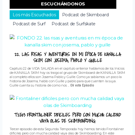
ESCUCHÁNDONOS
Los más Escuchados
Podcast de Skimboard
Podcast de Surf
Podcast de Surfskate
22. LAS RISAS Y AVENTURAS EN MI ÉPOCA DE KANALLA
SKIM CON JOSEMA, PABLO Y GUILLE
Capitulo 22 de VIDA SALADA en el capitulo anterior hablamos de los Inicios
de KANALLA SKIM hoy os traigo al grupo de Skimboard de KANALLA SKIM
al completo ellos son Josema Pablo y Guille. Como ya sabíamos un poco la
historia de Josema, hablo con Guille y pablo para que cuenten la suya.
Guille cuenta su historia de como nos ...
Oír este Episodio
T2E03 FRONTALINER DIFICILES PERO CON MUCHA CALIDAD
VAYA OLAS DE SKIMBOARDING
Tercer episodio de esta Segunda Temporada hoy hemos tenido Frontaliner
dificiles pero con mucha calidad vaya olas de Skimboarding. En este