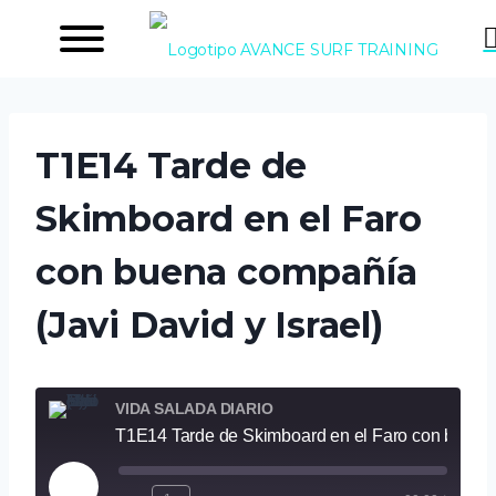
Saltar
al
contenido
T1E14 Tarde de
Skimboard en el Faro
con buena compañía
(Javi David y Israel)
VIDA SALADA DIARIO
T1E14 Tarde de Skimboard en el Faro con buena compañía (Javi David y Israel)
R