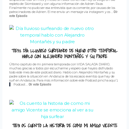
repleto de Skimboard y con alguna información de Adrien Raza.
Finalmente no pudo ser esa entrevista que os comente, por causas de los
patrocinadores de Adrien. El me envía un mensaje via instagram y os ...
Oír
este Episodio
T1E32 DÍA LLUVIOSO SURFEANDO DE NUEVO OTRO TEMPORAL
HABLO CON ALEJANDRO MONTAÑÉS Y SU PADRE
Último capitulo de mi primera temporada con VIDA SALADA DIARIO,
muchas gracias a todos por escucharme y espero que hayáis disfrutado
todo este mes de este podcast diario. Hablo con Alejandro Montañes y su
padre sobre la situación en Andalucia de los escasos eventos que hay de
surf en Andalucía. Para más información sobre este Podcast pincha aquí ⤵️
Podcast ...
Oír este Episodio
T1E31 OS CUENTO LA HISTORIA DE COMO MI AMIGO VICENTE