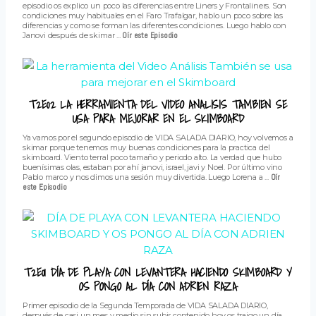
episodio os explico un poco las diferencias entre Liners y Frontaliners. Son
condiciones muy habituales en el Faro Trafalgar, hablo un poco sobre las
diferencias y como se forman las diferentes condiciones. Luego hablo con
Janovi después de skimar ...
Oír este Episodio
T2E02 LA HERRAMIENTA DEL VIDEO ANALISIS TAMBIEN SE
USA PARA MEJORAR EN EL SKIMBOARD
Ya vamos por el segundo episodio de VIDA SALADA DIARIO, hoy volvemos a
skimar porque tenemos muy buenas condiciones para la practica del
skimboard. Viento terral poco tamaño y periodo alto. La verdad que hubo
buenísimas olas, estaban por ahí janovi, israel, javi y Noel. Por último vino
Pablo marco y nos dimos una sesión muy divertida. Luego Lorena a ...
Oír
este Episodio
T2E01 DÍA DE PLAYA CON LEVANTERA HACIENDO SKIMBOARD Y
OS PONGO AL DÍA CON ADRIEN RAZA
Primer episodio de la Segunda Temporada de VIDA SALADA DIARIO,
después de casi un mes y medio sin subir contenido hoy os traigo un día