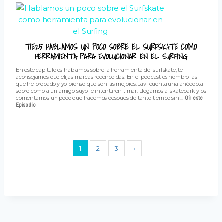
T1E25 HABLAMOS UN POCO SOBRE EL SURFSKATE COMO
HERRAMIENTA PARA EVOLUCIONAR EN EL SURFING
En este capitulo os hablamos sobre la herramienta del surfskate, te
aconsejamos que elijas marcas reconocidas. En el podcast os nombro las
que he probado y yo pienso que son las mejores. Javi cuenta una anécdota
sobre como a un amigo suyo le intentaron timar. Llegamos al skatepark y os
comentamos un poco que hacemos despues de tanto tiempo sin ...
Oír este
Episodio
1
2
3
›