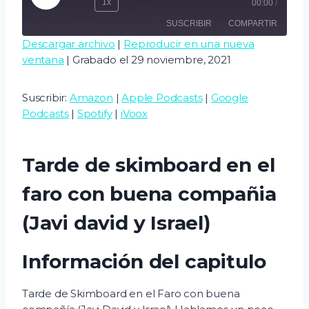
1x
00:00
/
e
SUSCRIBIR
COMPARTIR
p
Descargar archivo
|
Reproducir en una nueva
r
ventana
|
Grabado el 29 noviembre, 2021
COMPART
o
Amazon
Apple Podcasts
IR
d
Google Podcasts
Spotify
ENLACE
Suscribir:
Amazon
|
Apple Podcasts
|
Google
u
iVoox
Podcasts
|
Spotify
|
iVoox
INCRUSTA
c
R
FEED RSS
i
Tarde de skimboard en el
r
e
faro con buena compañia
p
(Javi david y Israel)
i
s
Información del capitulo
o
d
Tarde de Skimboard en el Faro con buena
i