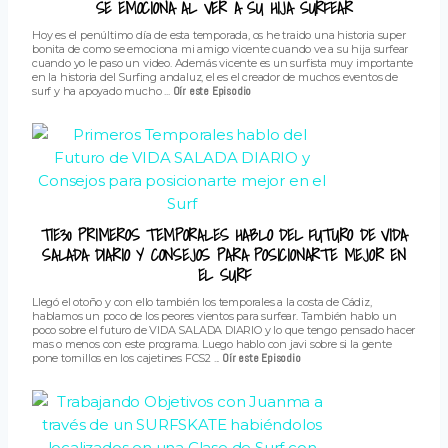
SE EMOCIONA AL VER A SU HIJA SURFEAR
Hoy es el penúltimo día de esta temporada, os he traido una historia super
bonita de como se emociona mi amigo vicente cuando ve a su hija surfear
cuando yo le paso un video. Además vicente es un surfista muy importante
en la historia del Surfing andaluz, el es el creador de muchos eventos de
surf y ha apoyado mucho ...
Oír este Episodio
T1E30 PRIMEROS TEMPORALES HABLO DEL FUTURO DE VIDA
SALADA DIARIO Y CONSEJOS PARA POSICIONARTE MEJOR EN
EL SURF
Llegó el otoño y con ello también los temporales a la costa de Cádiz,
hablamos un poco de los peores vientos para surfear. También hablo un
poco sobre el futuro de VIDA SALADA DIARIO y lo que tengo pensado hacer
mas o menos con este programa. Luego hablo con javi sobre si la gente
pone tornillos en los cajetines FCS2 ...
Oír este Episodio