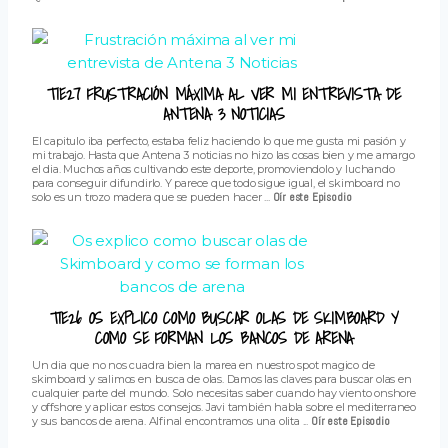
T1E27 FRUSTRACIÓN MÁXIMA AL VER MI ENTREVISTA DE
ANTENA 3 NOTICIAS
El capitulo iba perfecto, estaba feliz haciendo lo que me gusta mi pasión y
mi trabajo. Hasta que Antena 3 noticias no hizo las cosas bien y me amargo
el dia. Muchos años cultivando este deporte, promoviendolo y luchando
para conseguir difundirlo. Y parece que todo sigue igual, el skimboard no
solo es un trozo madera que se pueden hacer ...
Oír este Episodio
T1E26 OS EXPLICO COMO BUSCAR OLAS DE SKIMBOARD Y
COMO SE FORMAN LOS BANCOS DE ARENA
Un dia que no nos cuadra bien la marea en nuestro spot magico de
skimboard y salimos en busca de olas. Damos las claves para buscar olas en
cualquier parte del mundo. Solo necesitas saber cuando hay viento onshore
y offshore y aplicar estos consejos. Javi también habla sobre el mediterraneo
y sus bancos de arena. Alfinal encontramos una olita ...
Oír este Episodio