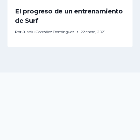
El progreso de un entrenamiento
de Surf
Por
Juanlu González Dominguez
22 enero, 2021
Aviso Legal
Política de Privacidad
Configuración de Cookies
AVANCE SURF TRAINING © Todos los Derechos