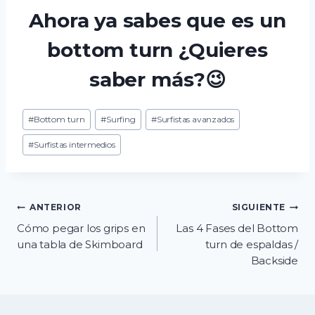
Ahora ya sabes que es un
bottom turn ¿Quieres
saber más?😉
Etiquetas
#
Bottom turn
#
Surfing
#
Surfistas avanzados
de
la
#
Surfistas intermedios
entrada:
Navegación
ANTERIOR
SIGUIENTE
Cómo pegar los grips en
Las 4 Fases del Bottom
de
una tabla de Skimboard
turn de espaldas /
Backside
entradas