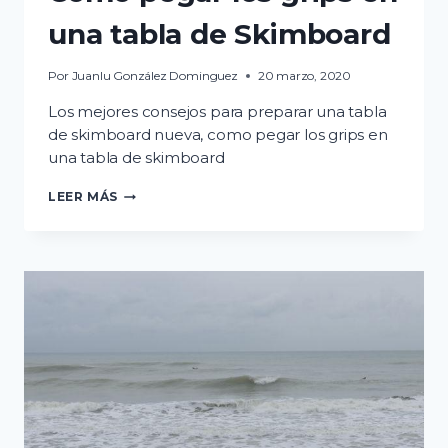
una tabla de Skimboard
Por
Juanlu González Dominguez
20 marzo, 2020
Los mejores consejos para preparar una tabla
de skimboard nueva, como pegar los grips en
una tabla de skimboard
CÓMO
LEER MÁS
PEGAR
LOS
GRIPS
EN
UNA
TABLA
DE
SKIMBOARD