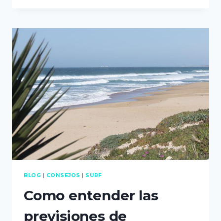
INTERPRETAR
LAS
PREVISIONES
CON
SURF
FORECAST
BLOG
|
CONSEJOS
|
SURF
Como entender las
previsiones de