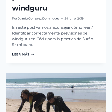
windguru
Por
Juanlu González Dominguez
24 junio, 2019
En este post vamos a aconsejar cómo leer /
Identificar correctamente previsiones de
windguru en Cádiz para la practica de Surf o
Skimboard.
COMO
LEER MÁS
ENTENDER
LAS
PREVISIONES
DE
WINDGURU