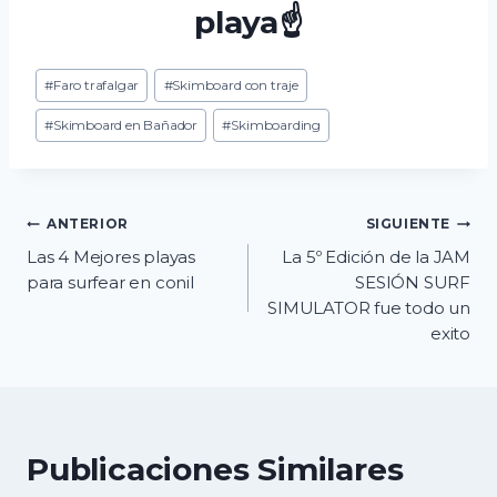
playa☝️
Etiquetas
#
Faro trafalgar
#
Skimboard con traje
de
la
#
Skimboard en Bañador
#
Skimboarding
entrada:
Navegación
ANTERIOR
SIGUIENTE
Las 4 Mejores playas
La 5º Edición de la JAM
de
para surfear en conil
SESIÓN SURF
SIMULATOR fue todo un
entradas
exito
Publicaciones Similares