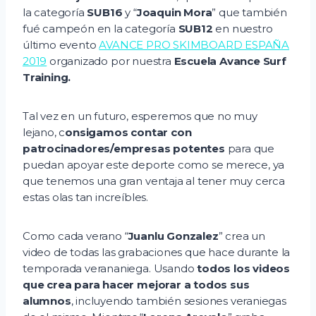
la categoría
SUB16
y “
Joaquin Mora
” que también
fué campeón en la categoría
SUB12
en nuestro
último evento
AVANCE PRO SKIMBOARD ESPAÑA
2019
organizado por nuestra
Escuela Avance Surf
Training.
Tal vez en un futuro, esperemos que no muy
lejano, c
onsigamos contar con
patrocinadores/empresas potentes
para que
puedan apoyar este deporte como se merece, ya
que tenemos una gran ventaja al tener muy cerca
estas olas tan increíbles.
Como cada verano “
Juanlu Gonzalez
” crea un
video de todas las grabaciones que hace durante la
temporada verananiega. Usando
todos los videos
que crea para hacer mejorar a todos sus
alumnos
, incluyendo también sesiones veraniegas